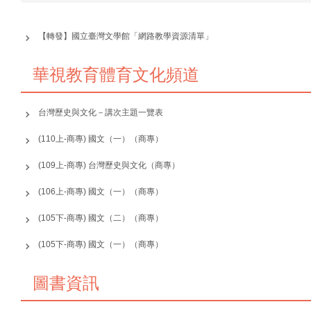
網站地圖
【轉發】國立臺灣文學館「網路教學資源清單」
最新消息
華視教育體育文化頻道
關於本系
規準辦法
台灣歷史與文化－講次主題一覽表
師資陣容
(110上-商專) 國文（一）（商專）
課程規劃
(109上-商專) 台灣歷史與文化（商專）
實習園地
(106上-商專) 國文（一）（商專）
學術專區
(105下-商專) 國文（二）（商專）
產學計畫
(105下-商專) 國文（一）（商專）
榮譽榜
圖書資訊
學生事務