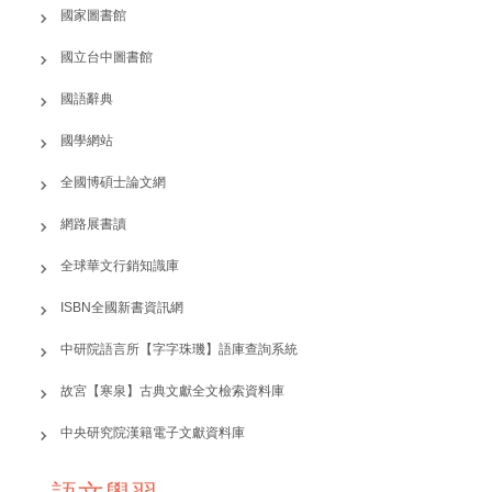
成果展示
國家圖書館
活動風采
國立台中圖書館
藝文資訊
國語辭典
學習資源
國學網站
全國博碩士論文網
系友專區
網路展書讀
全球華文行銷知識庫
ISBN全國新書資訊網
中研院語言所【字字珠璣】語庫查詢系統
故宮【寒泉】古典文獻全文檢索資料庫
中央研究院漢籍電子文獻資料庫