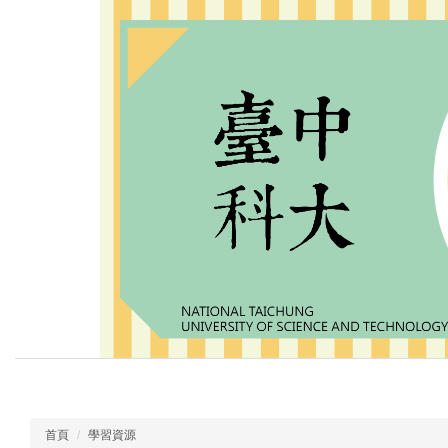
跳
到
主
要
內
容
區
應用中文系
首頁
學習資源