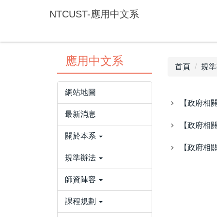
跳
NTCUST-應用中文系
到
主
要
內
應用中文系
容
首頁
規準
區
網站地圖
【政府相
最新消息
【政府相
關於本系
【政府相
規準辦法
師資陣容
課程規劃