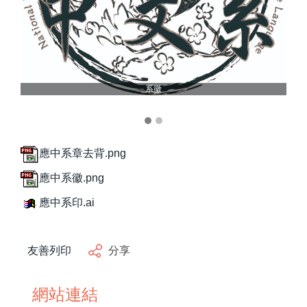
產學計畫
榮譽榜
學生事務
系徽
成果展示
活動風采
應中系章去背.png
應中系徽.png
藝文資訊
應中系印.ai
學習資源
系友專區
友善列印
分享
網站連結