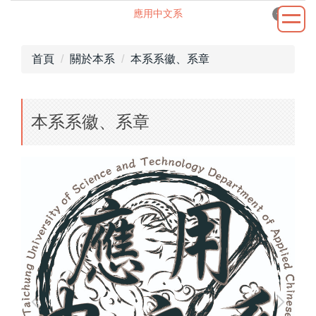
跳
應用中文系
到
應用中文系
主
首頁
關於本系
本系系徽、系章
要
內
網站地圖
容
區
本系系徽、系章
最新消息
關於本系
規準辦法
師資陣容
課程規劃
實習園地
學術專區