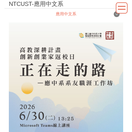
NTCUST-應用中文系
跳
到
應用中文系
主
應用中文系
要
內
容
網站地圖
區
最新消息
關於本系
規準辦法
師資陣容
課程規劃
實習園地