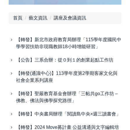
學術專區
首頁
藝文資訊
講座及會議資訊
產學計畫
榮譽榜
【轉發】新北市政府教育局辦理「115學年度國民中
學生事務
學學習扶助非現職教師18小時增能研習」
成果展示
【公告】三系合辦：從０到１的創業起點工作坊
活動風采
【轉發(通識中心)】113學年度第2學期客家文化與
社會企業系列講座
藝文資訊
【轉發】聖嚴教育基金會辦理「三帖共go工作坊 –
學習資源
佛教、佛法與佛學探究路徑」
系友專區
【轉發】中央書局辦理「閱讀島中央×週三讀書會」
【轉發】2024 Move募計畫 公益溝通與文字編輯培