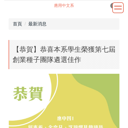
跳
應用中文系
到
應用中文系
主
首頁
最新消息
要
內
網站地圖
容
區
【恭賀】恭喜本系學生榮獲第七屆
最新消息
創業種子團隊遴選佳作
關於本系
規準辦法
師資陣容
課程規劃
實習園地
學術專區